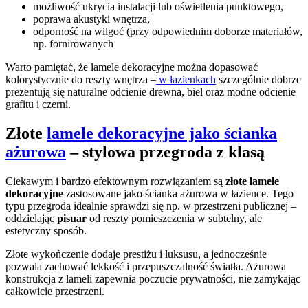
możliwość ukrycia instalacji lub oświetlenia punktowego,
poprawa akustyki wnętrza,
odporność na wilgoć (przy odpowiednim doborze materiałów,
np. fornirowanych
Warto pamiętać, że lamele dekoracyjne można dopasować
kolorystycznie do reszty wnętrza –
w łazienkach
szczególnie dobrze
prezentują się naturalne odcienie drewna, biel oraz modne odcienie
grafitu i czerni.
Złote
lamele dekoracyjne jako ścianka
ażurowa
– stylowa przegroda z klasą
Ciekawym i bardzo efektownym rozwiązaniem są
złote lamele
dekoracyjne
zastosowane jako ścianka ażurowa w łazience. Tego
typu przegroda idealnie sprawdzi się np. w przestrzeni publicznej –
oddzielając
pisuar
od reszty pomieszczenia w subtelny, ale
estetyczny sposób.
Złote wykończenie dodaje prestiżu i luksusu, a jednocześnie
pozwala zachować lekkość i przepuszczalność światła. Ażurowa
konstrukcja z lameli zapewnia poczucie prywatności, nie zamykając
całkowicie przestrzeni.