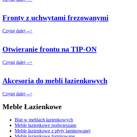
Fronty z uchwytami frezowanymi
Czytaj dalej -->
Otwieranie frontu na TIP-ON
Czytaj dalej -->
Akcesoria do mebli łazienkowych
Czytaj dalej -->
Meble Łazienkowe
Blat w meblach łazienkowych
Meble łazienkowe podwieszane
Meble łazienkowe z płyty laminowanej
Meble łazienkowe fornirowane